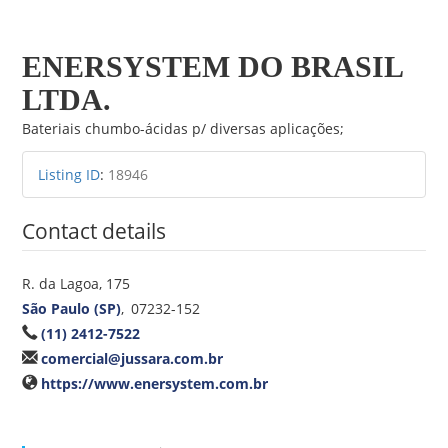
Ir
para
ENERSYSTEM DO BRASIL
o
conteúdo
LTDA.
Bateriais chumbo-ácidas p/ diversas aplicações;
Listing ID
:
18946
Contact details
R. da Lagoa, 175
São Paulo (SP)
,
07232-152
(11) 2412-7522
comercial@jussara.com.br
https://www.enersystem.com.br