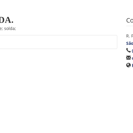
DA.
Co
; solda;
R. 
São