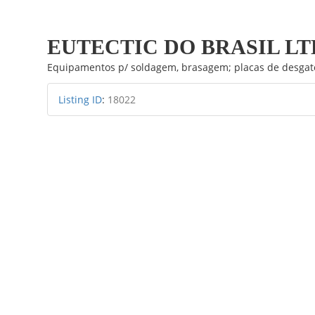
Ir
para
EUTECTIC DO BRASIL LT
o
conteúdo
Equipamentos p/ soldagem, brasagem; placas de desgate
Listing ID
:
18022