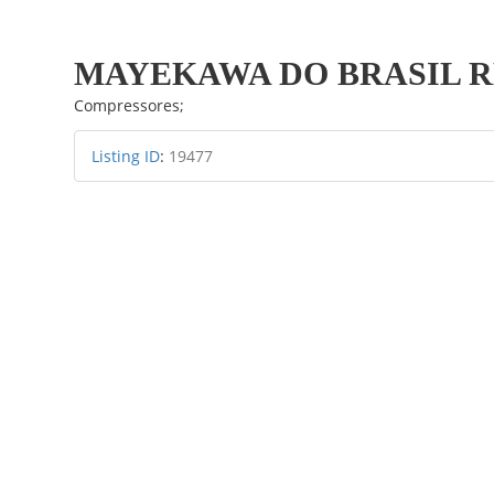
Ir
para
MAYEKAWA DO BRASIL R
o
conteúdo
Compressores;
Listing ID
:
19477